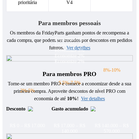
prioritária
V4
Para membros pessoais
Os membros da FridayParts ganham pontos de recompensa a
Economize 5%
cada compra, que podem ser trocados por descontos em pedidos
Economize 4%
futuros.
Ver detalhes
Economize 3%
Economize 2%
Economize 2%
8%-10%
Para membros PRO
5.5%-7.5%
Torne-se um membro PRO e comece a economizar desde a sua
2%-5%
primeira compra. Aproveite descontos de nível PRO com
economia de até
10%
!
Ver detalhes
Desconto
Gasto acumulado
R$ 0 – R$ 17.000
R$ 17.000 – R$
R$ 140.000 – R$
140.000
570.000