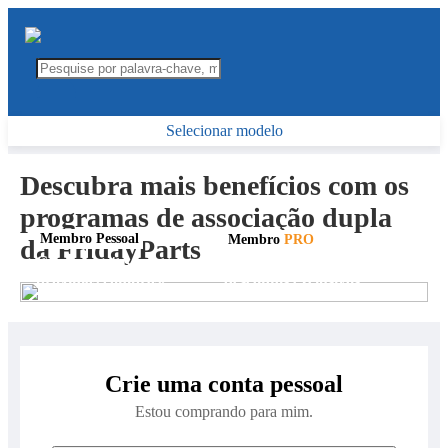
Selecionar modelo
Descubra mais benefícios com os
programas de associação dupla
Membro Pessoal
Membro
PRO
da FridayParts
Ganhe pontos e use em suas
Impulsione seu negócio com
próximas compras.
descontos exclusivos
Crie uma conta pessoal
Estou comprando para mim.