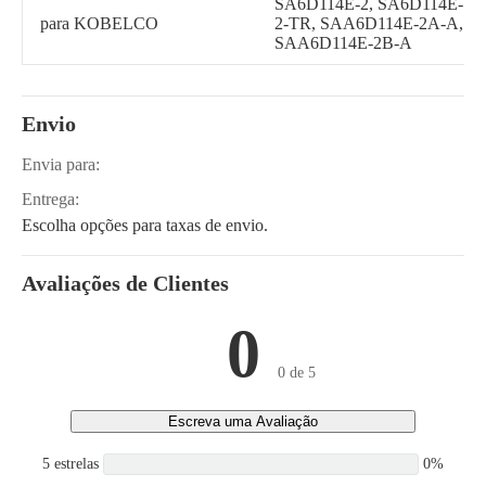
SA6D114E-2, SA6D114E-
para KOBELCO
2-TR, SAA6D114E-2A-A,
SAA6D114E-2B-A
Envio
Envia para:
Entrega:
Escolha opções para taxas de envio.
Avaliações de Clientes
0
0 de 5
Escreva uma Avaliação
5 estrelas
0%