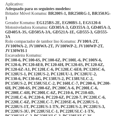
Aplicativo:
Adequado para os seguintes modelos:
Britador Móvel Komatsu:
BR200S-1, BR250RG-1, BR350JG-
1
Gerador Komatsu:
EG125BS-2E, EG90BS-1, EGS120-6
Motoniveladora Komatsu:
GD305A-3, GD355A-3, GD405A-3,
GD405A-3S, GD505A-3A, GD521A-1E, GD555-3, GD555-
3A
Rolo compactador de tambor liso Komatsu:
JV100A-2T,
JV100WA-2, JV100WA-2T, JV100WP-2, JV100WP-2T,
JV130WH-1
Escavadeira Komatsu:
PC100-6, PC100-6S, PC100-6Z, PC100L-6, PC100N-6,
PC120-6, PC120-6E0, PC120-6H, PC120-6S, PC120-6Z,
PC120-6Z-A1, PC120LC-6, PC120LC-6E0, PC120SC-6,
PC128US-1, PC128US-2, PC128UU-1, PC128UU-2,
PC130-6, PC130-6G, PC138US-2, PC138USLC-2,
PC158US-2, PC158USLC-2, PC160LC-7, PC200-6, PC200-
6H, PC200-6S, PC200-6Z, PC200CA-6, PC200LC-6,
PC200LC-6H, PC200LC-6Z, PC210-6, PC210-6D,
PC210LC-6, PC220-6, PC220-6Z, PC220-7, PC220LC-6,
PC220LC-6Z, PC220LC-7, PC220SE-6, PC228US-1,
PC228US-1T, PC228US-1-TN, PC228US-2, PC228US-3,
PC228US-3U, PC228USLC-1, PC228USLC-1-TN,
PC228USLC-2, PC228USLC-3, PC228USLC-3S,