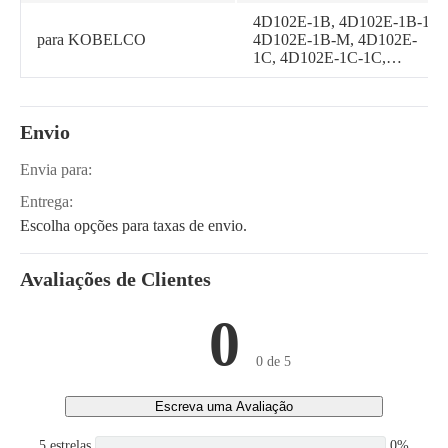
PC158US-2, PC100L-6,
4D102E-1B, 4D102E-1B-1,
PC120-6E0, PC120-6Z-A1,
para KOBELCO
4D102E-1B-M, 4D102E-
PC120LC-6E0, PC128US-
1C, 4D102E-1C-1C,
2, PC128UU-2,
4D102E-1C-US, S4D102E-
PC138USLC-2
1AE, S4D102E-1D,
S4D102E-1D-N, S4D102E-
Envio
1E, S4D102E-1E-23,
S4D102E-1E-2Z, S4D102E-
1E-T, S4D102E-1E-Z,
Envia para:
6D102E-1F-C1, 6D102E-
Entrega:
1F-C2, 6D102E-1F-D1,
4D102E-1A, 4D102E-1G
Escolha opções para taxas de envio.
Avaliações de Clientes
0
0 de 5
Escreva uma Avaliação
5 estrelas
0%