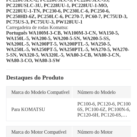
PC228USLC-3U, PC228UU-1, PC228UU-1-MO,
PC228UU-1-TN, PC230-6, PC230LC-6, PC250-6,
PC250HD-6Z, PC250LC-6, PC270-7, PC60-7, PC75UD-3,
PC75US-3, PC75UU-3, PW128UU-1
Carregadeira de rodas Komatsu:
Português WA100M-3-CB, WA100M-3-CN, WA150-5,
WA150L-5, WA200-5, WA200-5-SN, WA200-5-SS,
WA200L-5, WA200PT-5, WA200PTL-5, WA250-5,
WA250L-5, WA250PT-5, WA250PTL-5, WA270-5, WA270-
5-SN, WA320-5, WA320L-5, WA80-3-CB, WA80-3-CN,
WA80-3-CO, WA80-3-SW
Destaques do Produto
Marca do Modelo Compatível
Número do Modelo
PC100-6, PC120-6, PC100-
Para KOMATSU
6S, PC100-6Z, PC100N-6,
PC120-6H, PC120-6S,
PC120-6Z, PC120LC-6,
PC120SC-6, PC128US-1,
PC128UU-1, PC130-6,
Marca do Motor Compatível
Número do Motor
PC130-6G, PC138US-2,