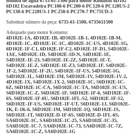
Bomba de água 6735-61-1500 para motor Komatsu 4D102
6D102 Escavadeira PC100-6 PC200-6 PC120-6 PC128US-2
PC130-6 PC228US-1 PC250-6 PC270-7 PC75UD-3
Substituir número da peça:
6735-61-1500, 6735611500
Adequado para motor Komatsu:
4D102E-1A, 4D102E-1B, 4D102E-1B-1, 4D102E-1B-M,
4D102E-1C, 4D102E-1C-1C, 4D102E-1C-US, 4D102E-1G,
6D102E-1F-C1, 6D102E-1F-C2, 6D102E-1F-D1, S4D102E-
1AE, S4D102E-1D, S4D102E-1D-N, S4D102E-1E,
S4D102E-1E-23, S4D102E-1E-2Z, S4D102E-1E-T,
S4D102E-1E-Z, S4D102E-1E-Z3, S4D102E-1F, S4D102E-
1F-2, S4D102E-1F-2U, S4D102E-1F-US, S4D102E-1G,
S4D102E-1L, S4D102E-1M, S4D102E-1V, S4D102E-1V-2,
4D102E-1X, S4D102E-1X-2, S6D102E-1C, S6D102E-1C-
6Z, S6D102E-1C-CA, S6D102E-1C-TA, S6D102E-1C-US,
S6D102E-1C-Z, S6D102E-1F, S6D102E-1F-6, S6D102E-1F-
6S, S6D102E-1F-6U, S6D102E-1FL-S2, S6D102E-1F-S2,
S6D102E-1F-US, S6D102E-1F-UT, S6D102E-1J, S6D102E-
1K, E-1K-6, S6D102E-1M, S6D102E-1Q, S6D102E-1S,
S6D102E-1T, S6D102E-D-1F-6S, S6D102E-D-1FL-6S,
SA6D102E-1C, SA6D102E-1C-25, SA6D102E-1C-35,
SA6D102E-1C-7, SA6D102E-1C-73, SA6D102E-1C-7Z,
SA6D102E-1C-Z, SA6D102E-1G