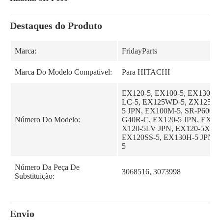
Destaques do Produto
Marca:
FridayParts
Marca Do Modelo Compatível:
Para HITACHI
EX120-5, EX100-5, EX130H-
LC-5, EX125WD-5, ZX125W,
5 JPN, EX100M-5, SR-P600, 
Número Do Modelo:
G40R-C, EX120-5 JPN, EX12
X120-5LV JPN, EX120-5X, E
EX120SS-5, EX130H-5 JPN,
5
Número Da Peça De
3068516, 3073998
Substituição:
Envio