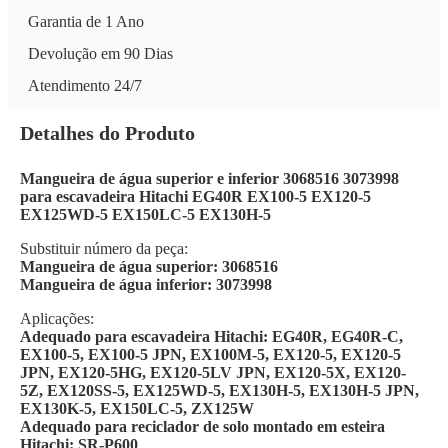
Garantia de 1 Ano
Devolução em 90 Dias
Atendimento 24/7
Detalhes do Produto
Mangueira de água superior e inferior 3068516 3073998
para escavadeira Hitachi EG40R EX100-5 EX120-5
EX125WD-5 EX150LC-5 EX130H-5
Substituir número da peça:
Mangueira de água superior: 3068516
Mangueira de água inferior: 3073998
Aplicações:
Adequado para escavadeira Hitachi: EG40R, EG40R-C,
EX100-5, EX100-5 JPN, EX100M-5, EX120-5, EX120-5
JPN, EX120-5HG, EX120-5LV JPN, EX120-5X, EX120-
5Z, EX120SS-5, EX125WD-5, EX130H-5, EX130H-5 JPN,
EX130K-5, EX150LC-5, ZX125W
Adequado para reciclador de solo montado em esteira
Hitachi: SR-P600