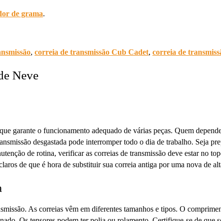
ador de grama
.
ransmissão
,
correia de transmissão Cub Cadet
,
correia de transmis
 de Neve
que garante o funcionamento adequado de várias peças. Quem depende d
ansmissão desgastada pode interromper todo o dia de trabalho. Seja pre
enção de rotina, verificar as correias de transmissão deve estar no topo 
laros de que é hora de substituir sua correia antiga por uma nova de alt
a
ansmissão. As correias vêm em diferentes tamanhos e tipos. O comprimen
ado. Os tensores podem ter polia ou rolamento. Certifique-se de que se