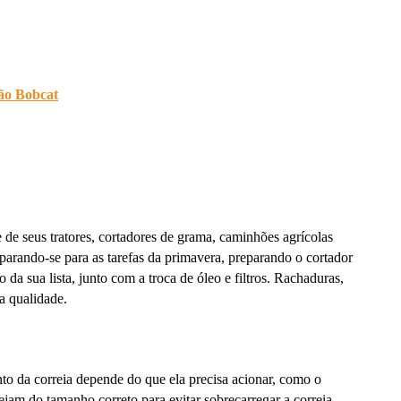
são Bobcat
e seus tratores, cortadores de grama, caminhões agrícolas
parando-se para as tarefas da primavera, preparando o cortador
da sua lista, junto com a troca de óleo e filtros. Rachaduras,
a qualidade.
to da correia depende do que ela precisa acionar, como o
jam do tamanho correto para evitar sobrecarregar a correia.