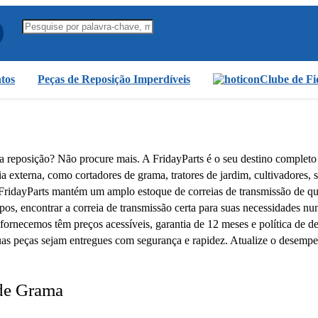
tos
Peças de Reposição Imperdíveis
Clube de Fi
 reposição? Não procure mais. A FridayParts é o seu destino completo i
ia externa, como cortadores de grama, tratores de jardim, cultivadores
FridayParts mantém um amplo estoque de correias de transmissão de q
pos, encontrar a correia de transmissão certa para suas necessidades n
fornecemos têm preços acessíveis, garantia de 12 meses e política de d
 suas peças sejam entregues com segurança e rapidez. Atualize o dese
 de Grama