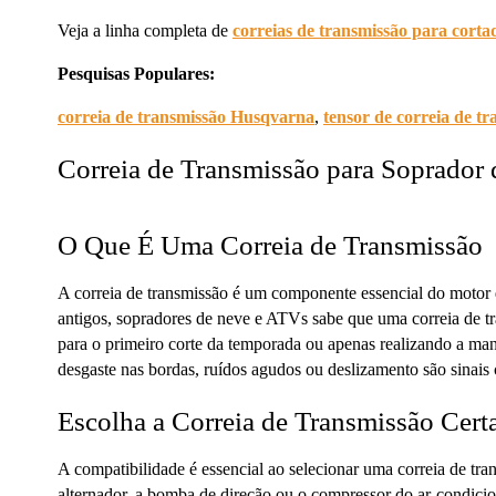
Veja a linha completa de
correias de transmissão para cort
Pesquisas Populares:
correia de transmissão Husqvarna
,
tensor de correia de t
Correia de Transmissão para Soprador
O Que É Uma Correia de Transmissão
A correia de transmissão é um componente essencial do motor 
antigos, sopradores de neve e ATVs sabe que uma correia de tr
para o primeiro corte da temporada ou apenas realizando a manut
desgaste nas bordas, ruídos agudos ou deslizamento são sinais c
Escolha a Correia de Transmissão Cert
A compatibilidade é essencial ao selecionar uma correia de tr
alternador, a bomba de direção ou o compressor do ar-condicion